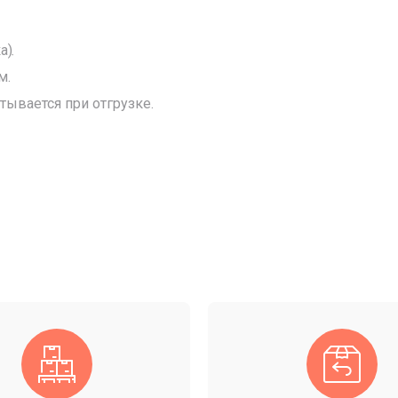
.
а)
м.
итывается при отгрузке.