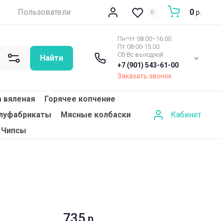
е
Пользователи
0
р.
0
Пн-Чт 08:00–16:00
Пт 08:00-15:00
Сб-Вс выходной
Найти
+7 (901) 543-61-00
Заказать звонок
 вяленая
Горячее копчение
Кабинет
луфабрикаты
Мясные колбаски
Чипсы
735
р.