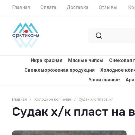
Главная
Оплата
Доставка
Отзывы
Ко
Икра красная
Мясные чипсы
Снековая 
Свежемороженая продукция
Холодное коп
Ушки свиные
Ара
Главная
/
Холодное копчение
/
Судак х/к пласт, кг
Судак х/к пласт на 