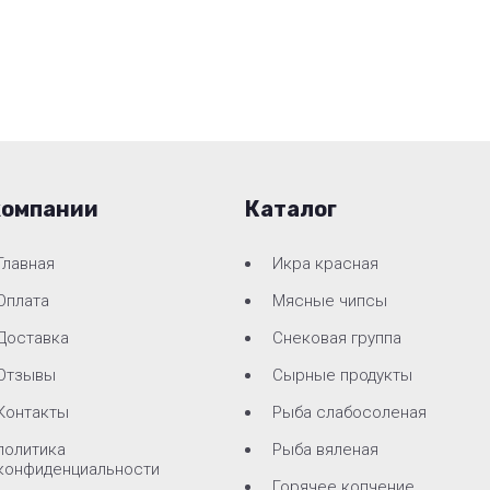
компании
Каталог
Главная
Икра красная
Оплата
Мясные чипсы
Доставка
Снековая группа
Отзывы
Сырные продукты
Контакты
Рыба слабосоленая
политика
Рыба вяленая
конфиденциальности
Горячее копчение