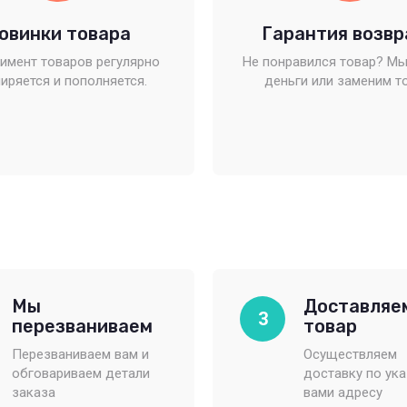
овинки товара
Гарантия возвр
имент товаров регулярно
Не понравился товар? Мы
иряется и пополняется.
деньги или заменим т
Мы
Доставляе
3
перезваниваем
товар
Перезваниваем вам и
Осуществляем
обговариваем детали
доставку по ук
заказа
вами адресу