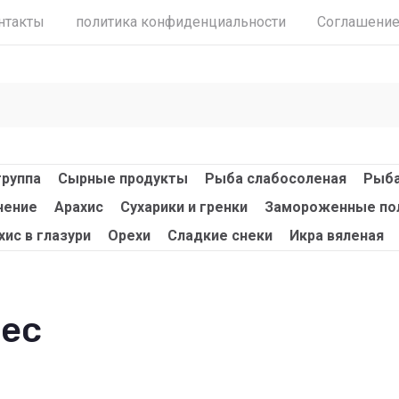
нтакты
политика конфиденциальности
Соглашени
группа
Сырные продукты
Рыба слабосоленая
Рыба
чение
Арахис
Сухарики и гренки
Замороженные по
хис в глазури
Орехи
Сладкие снеки
Икра вяленая
вес