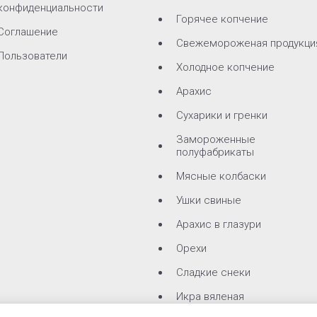
конфиденциальности
Горячее копчение
Соглашение
Свежемороженая продукци
Пользователи
Холодное копчение
Арахис
Сухарики и гренки
Замороженные
полуфабрикаты
Мясные колбаски
Ушки свиные
Арахис в глазури
Орехи
Сладкие снеки
Икра вяленая