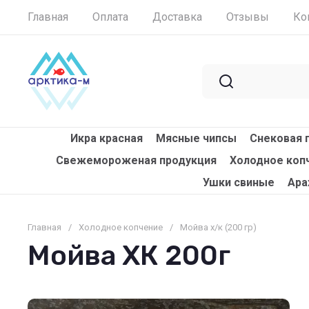
Главная
Оплата
Доставка
Отзывы
Ко
Икра красная
Мясные чипсы
Снековая 
Свежемороженая продукция
Холодное коп
Ушки свиные
Ара
Главная
/
Холодное копчение
/
Мойва х/к (200 гр)
Мойва ХК 200г