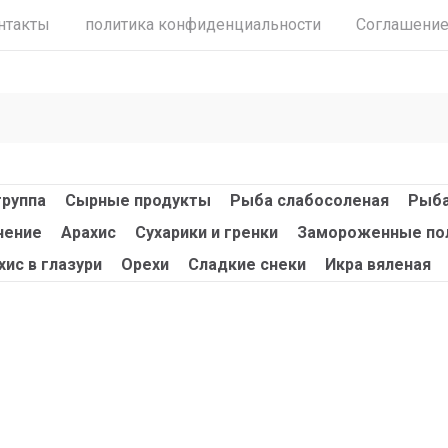
нтакты
политика конфиденциальности
Соглашени
группа
Сырные продукты
Рыба слабосоленая
Рыба
чение
Арахис
Сухарики и гренки
Замороженные по
хис в глазури
Орехи
Сладкие снеки
Икра вяленая