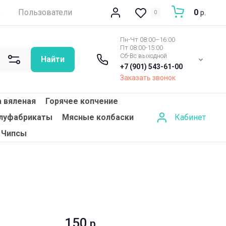
е
Пользователи
0
р.
0
Пн-Чт 08:00–16:00
Пт 08:00-15:00
Сб-Вс выходной
Найти
+7 (901) 543-61-00
Заказать звонок
 вяленая
Горячее копчение
Кабинет
луфабрикаты
Мясные колбаски
Чипсы
150
р.